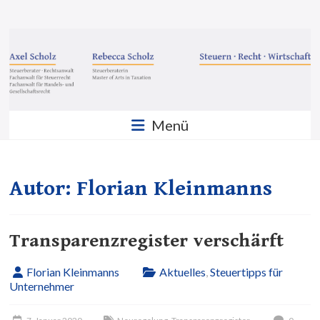
Zum
Inhalt
Steuern
springen
·
Recht
·
Menü
Wirtschaft
Sozietät
Scholz
Autor:
Florian Kleinmanns
GbR
Transparenzregister verschärft
Florian Kleinmanns
Aktuelles
,
Steuertipps für
Unternehmer