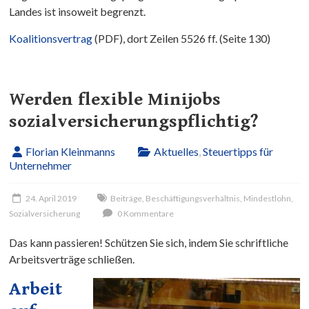
Landes ist insoweit begrenzt.
Koalitionsvertrag
(PDF), dort Zeilen 5526 ff. (Seite 130)
Werden flexible Minijobs
sozialversicherungspflichtig?
Florian Kleinmanns
Aktuelles
,
Steuertipps für
Unternehmer
24. April 2019
Beiträge
,
Beschäftigungsverhältnis
,
Mindestlohn
,
Sozialversicherung
0 Kommentare
Das kann passieren! Schützen Sie sich, indem Sie schriftliche
Arbeitsverträge schließen.
Arbeit