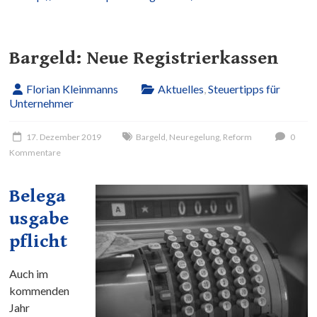
Bargeld: Neue Registrierkassen
Florian Kleinmanns
Aktuelles
,
Steuertipps für
Unternehmer
17. Dezember 2019
Bargeld
,
Neuregelung
,
Reform
0
Kommentare
Belega
usgabe
pflicht
Auch im
kommenden
Jahr