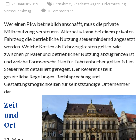
21. Januar 2019
Entnahme
,
Geschäftswagen
,
Privatnutzung
,
Vorsteuerabzug
0 Kommentare
Wer einen Pkw betrieblich anschafft, muss die private
Mitbenutzung versteuern. Alternativ kann bei einem privaten
Fahrzeug die betriebliche Nutzung steuermindernd angesetzt
werden. Welche Kosten als Fahrzeugkosten gelten, wie
zwischen privater und betrieblicher Nutzung abzugrenzen ist
und welche Formvorschriften für Fahrtenbücher gelten, ist im
Steuerrecht detailliert geregelt. Der Referent stellt
gesetzliche Regelungen, Rechtsprechung und
Gestaltungsmöglichkeiten für selbstständige Unternehmer
dar.
Zeit
und
Ort
11. März