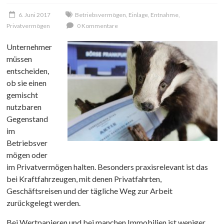
6. Juni 2017
Betriebsvermögen
,
Einlage
,
Entnahme
,
Privatvermögen
0 Kommentare
Unternehmer
müssen
entscheiden,
ob sie einen
gemischt
nutzbaren
Gegenstand
im
Betriebsver
mögen oder
im Privatvermögen halten. Besonders praxisrelevant ist das
bei Kraftfahrzeugen, mit denen Privatfahrten,
Geschäftsreisen und der tägliche Weg zur Arbeit
zurückgelegt werden.
Bei Wertpapieren und bei manchen Immobilien ist weniger