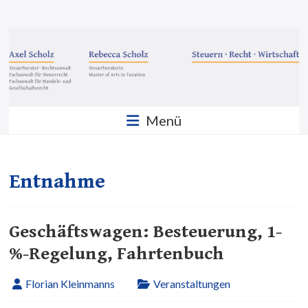
Zum
Inhalt
Steuern
springen
·
Recht
·
Menü
Wirtschaft
Sozietät
Scholz
Entnahme
GbR
Geschäftswagen: Besteuerung, 1-
%-Regelung, Fahrtenbuch
Florian Kleinmanns
Veranstaltungen