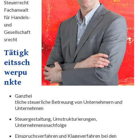
Steuerrecht
Fachanwalt
für Handels-
und
Gesellschaft
srecht
Tätigk
eitssch
werpu
nkte
Ganzhei
tliche steuerliche Betreuung von Unternehmern und
Unternehmen
Steuergestaltung, Umstrukturierungen,
Unternehmensnachfolge
Einspruchsverfahren und Klageverfahren bei den