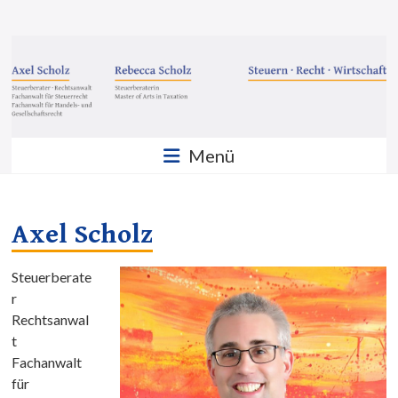
Zum
Inhalt
Steuern
springen
·
Recht
·
Menü
Wirtschaft
Sozietät
Scholz
Axel Scholz
GbR
Steuerberate
r
Rechtsanwal
t
Fachanwalt
für