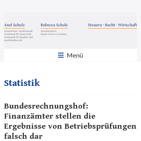
Zum
Inhalt
Steuern
springen
·
Recht
·
Menü
Wirtschaft
Sozietät
Scholz
Statistik
GbR
Bundesrechnungshof:
Finanzämter stellen die
Ergebnisse von Betriebsprüfungen
falsch dar