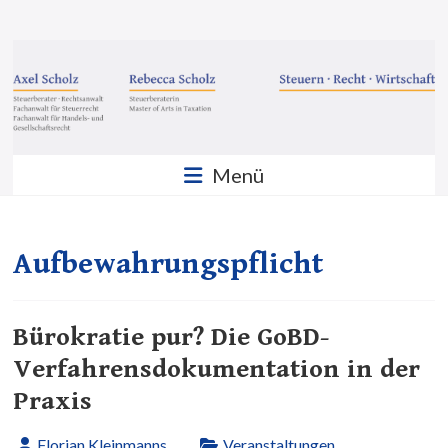
Zum
Inhalt
Steuern
springen
·
Recht
·
Menü
Wirtschaft
Sozietät
Scholz
Aufbewahrungspflicht
GbR
Bürokratie pur? Die GoBD-
Verfahrensdokumentation in der
Praxis
Florian Kleinmanns
Veranstaltungen