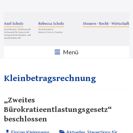
Zum
Inhalt
Steuern
springen
·
Recht
·
Menü
Wirtschaft
Sozietät
Scholz
Kleinbetragsrechnung
GbR
„Zweites
Bürokratieentlastungsgesetz“
beschlossen
Florian Kleinmanns
Aktuelles
,
Steuertipps für