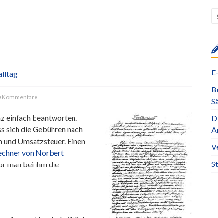
E
lltag
Bu
 Kommentare
S
anz einfach beantworten.
D
ass sich die Gebühren nach
A
 und Umsatzsteuer. Einen
V
chner von Norbert
S
or man bei ihm die