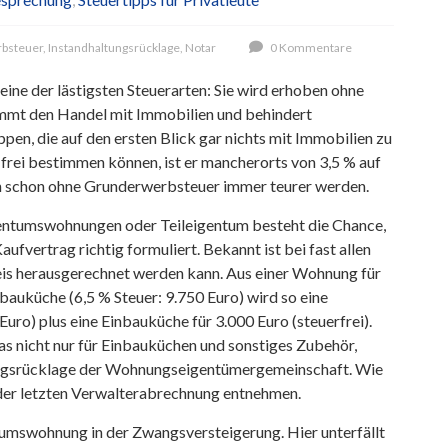
bsteuer
,
Instandhaltungsrücklage
,
Notar
0 Kommentare
eine der lästigsten Steuerarten: Sie wird erhoben ohne
mmt den Handel mit Immobilien und behindert
n, die auf den ersten Blick gar nichts mit Immobilien zu
 frei bestimmen können, ist er mancherorts von 3,5 % auf
en schon ohne Grunderwerbsteuer immer teurer werden.
gentumswohnungen oder Teileigentum besteht die Chance,
ufvertrag richtig formuliert. Bekannt ist bei fast allen
is herausgerechnet werden kann. Aus einer Wohnung für
auküche (6,5 % Steuer: 9.750 Euro) wird so eine
uro) plus eine Einbauküche für 3.000 Euro (steuerfrei).
as nicht nur für Einbauküchen und sonstiges Zubehör,
tungsrücklage der Wohnungseigentümergemeinschaft. Wie
h der letzten Verwalterabrechnung entnehmen.
tumswohnung in der Zwangsversteigerung. Hier unterfällt