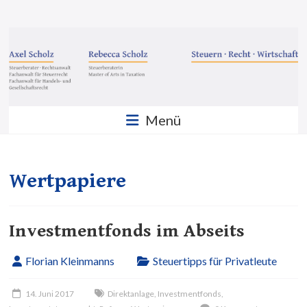
Zum
Inhalt
Steuern
springen
·
Recht
·
Menü
Wirtschaft
Sozietät
Scholz
Wertpapiere
GbR
Investmentfonds im Abseits
Florian Kleinmanns
Steuertipps für Privatleute
14. Juni 2017
Direktanlage
,
Investmentfonds
,