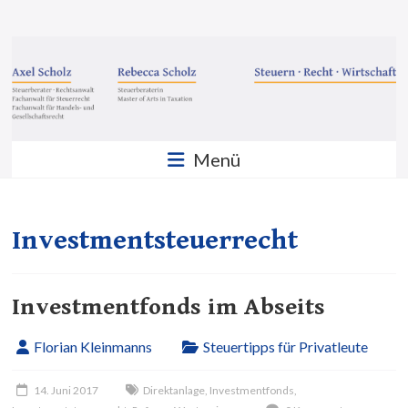
Zum
Inhalt
Steuern
springen
·
Recht
·
Menü
Wirtschaft
Sozietät
Scholz
Investmentsteuerrecht
GbR
Investmentfonds im Abseits
Florian Kleinmanns
Steuertipps für Privatleute
14. Juni 2017
Direktanlage
,
Investmentfonds
,