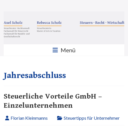
Zum
Inhalt
Steuern
springen
·
Recht
·
Menü
Wirtschaft
Sozietät
Scholz
Jahresabschluss
GbR
Steuerliche Vorteile GmbH –
Einzelunternehmen
Florian Kleinmanns
Steuertipps für Unternehmer