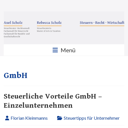
Zum
Inhalt
Steuern
springen
·
Recht
·
Menü
Wirtschaft
Sozietät
Scholz
GmbH
GbR
Steuerliche Vorteile GmbH –
Einzelunternehmen
Florian Kleinmanns
Steuertipps für Unternehmer