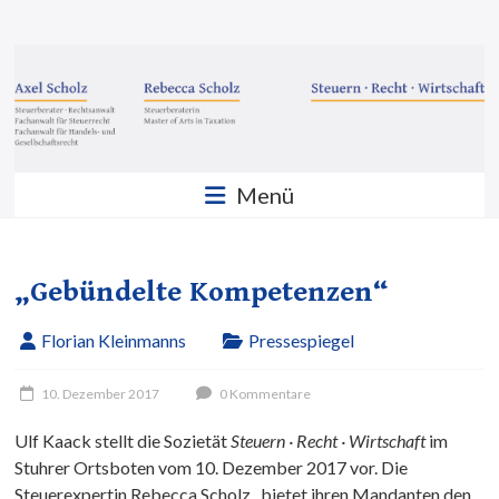
Zum
Inhalt
Steuern
springen
·
Recht
·
Menü
Wirtschaft
Sozietät
Scholz
„Gebündelte Kompetenzen“
GbR
Florian Kleinmanns
Pressespiegel
10. Dezember 2017
0 Kommentare
Ulf Kaack stellt die Sozietät
Steuern · Recht · Wirtschaft
im
Stuhrer Ortsboten vom 10. Dezember 2017 vor. Die
Steuerexpertin Rebecca Scholz „bietet ihren Mandanten den